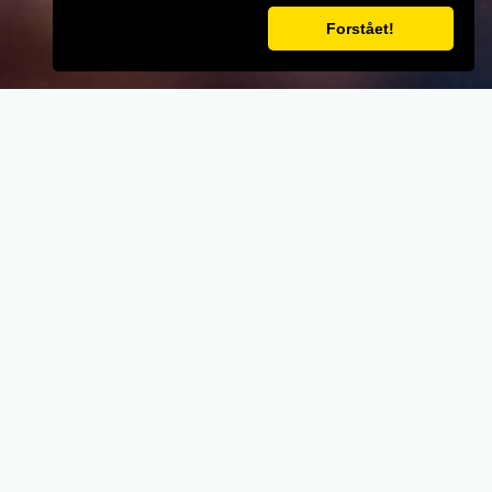
Forstået!
VELKOMMEN TIL
Gerners Grill
- Når vi laver mad til vores kunder, lægger vi
vægt på kvalitet, service og renlighed.
- Stort udvalg i lækre oplevelser for ganen.
- Udsøgte råvarer og en nænsom stræben
efter det perfekte sikrer en oplevelse udover
det sædvanglige.
- Personlig betjening med et smil